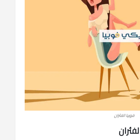
فوبيا الفئران
فئران