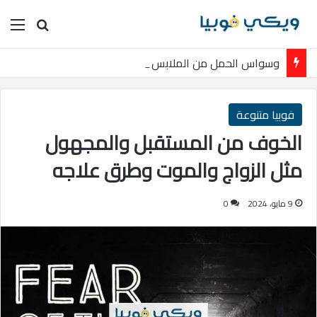
بحث عن
الق
وسواس الحمل من الملابس أو لمس أغراض الرجال: دليلِك الشامل
فوبيا متنوعة
الخوف من المستقبل والمجهول
مثل الزواج والموت وطرق علاجه
9 مايو، 2024
0